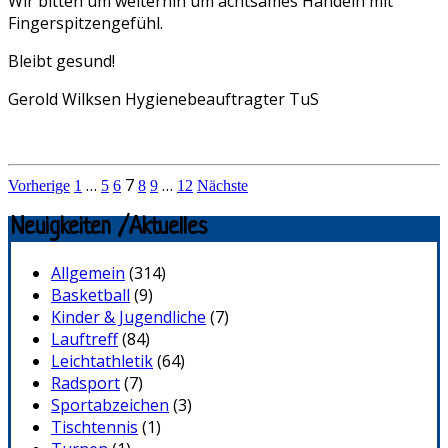
Wir bitten um weiterhin um achtsames Handeln mit
Fingerspitzengefühl.
Bleibt gesund!
Gerold Wilksen Hygienebeauftragter TuS
Seitennummerierung
…
7
…
Vorherige
1
5
6
8
9
12
Nächste
der
Neuigkeiten /Aktuelles
Beiträge
Allgemein
(314)
Basketball
(9)
Kinder & Jugendliche
(7)
Lauftreff
(84)
Leichtathletik
(64)
Radsport
(7)
Sportabzeichen
(3)
Tischtennis
(1)