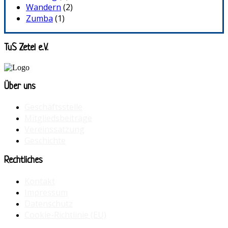
Wandern
(2)
Zumba
(1)
TuS Zetel e.V.
Über uns
Geschäftsstelle
Mitgliedsbeiträge
Vereinssatzung
Geschichte
Rechtliches
Kontakt
Impressum
Datenschutz
Cookie-Richtlinie (EU)