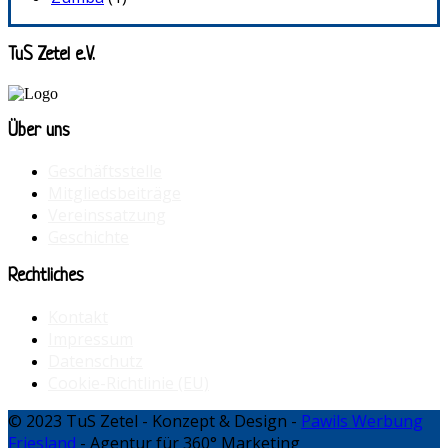
TuS Zetel e.V.
Über uns
Geschäftsstelle
Mitgliedsbeiträge
Vereinssatzung
Geschichte
Rechtliches
Kontakt
Impressum
Datenschutz
Cookie-Richtlinie (EU)
© 2023 TuS Zetel - Konzept & Design -
Pawils Werbung
Friesland
- Agentur für 360° Marketing