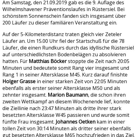
Am Samstag, den 21.09.2019 gab es die 9. Auflage des
Wilhelmshavener Präventionslaufes in Rüstersiel. Bei
schönstem Sonnenschein fanden sich insgesamt über
200 Läufer zu dieser familiären Veranstaltung ein.
Auf der 5-Kilometerdistanz traten gleich vier Zeteler
Läufer an. Um 15.00 Uhr fiel der Startschuß für die 78
Läufer, die einen Rundkurs durch das idyllische Rüstersiel
auf unterschiedlichsten Bodenbelägen zu absolvieren
hatten. Für
Matthias Böcker
stoppte die Zeit nach 20:05
Minuten und bedeutete somit Rang vier insgesamt und
Rang 1 in seiner Altersklasse M45. Kurz darauf finishte
Holger Grasse
in einer starken Zeit von 22:05 Minuten
ebenfalls als erster seiner Altersklasse M50 und als
zehnter insgesamt.
Marion Baumann
, die schon ihren
zweiten Wettkampf an diesem Wochenende lief, konnte
die Ziellinie nach 23:47 Minuten als dritte ihrer stark
besetzten Altersklasse W45 passieren und wurde somit
fünfte Frau insgesamt.
Johannes Oetken
kam in einer
tollen Zeit von 30:14 Minuten als dritter seiner ebenfalls
gut besetzten Altersklasse M65 hochzufrieden in das Ziel.