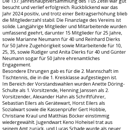
Die 137. Jahreshauptversammlung des TuS Zetel war gut
besucht und verlief erfolgreich. Rückblickend war das
Jahr 2024 positiv, und trotz einer Beitragserhöhung blieb
die Mitgliederzahl stabil. Die Finanzlage des Vereins ist
solide. Langjährige Mitglieder und Mitarbeitende wurden
umfassend geehrt, darunter 15 Mitglieder für 25 Jahre,
sowie Marianne Neumann für 40 und Reinhard Dierks
für 50 Jahre Zugehörigkeit sowie Mitarbeitende für 10,
25, 35, sowie Rüdiger und Anita Dierks für 40 und Günter
Neumann sogar für 50 Jahre ehrenamtliches
Engagement.
Besondere Ehrungen gab es für die 2. Mannschaft im
Tischtennis, die in die 1. Kreisklasse aufgestiegen ist.
Im Bereich der Vorstandswahlen wurden Anette Döring-
Schulte als 1. Vorsitzende, Henning Janssen als 2.
Vorsitzender, Alexander Hahn als Schriftführer,
Sebastian Eilers als Gerätewart, Horst Eilers als
Sozialwart sowie die Kassenprüfer Gert Hobbie,
Christiane Kraul und Matthias Böcker einstimmig
wiedergewählt. Jugendwart Keno Hoheisel trat aus
seinem Amt zurück, und Lucas Schade wurde als neuer