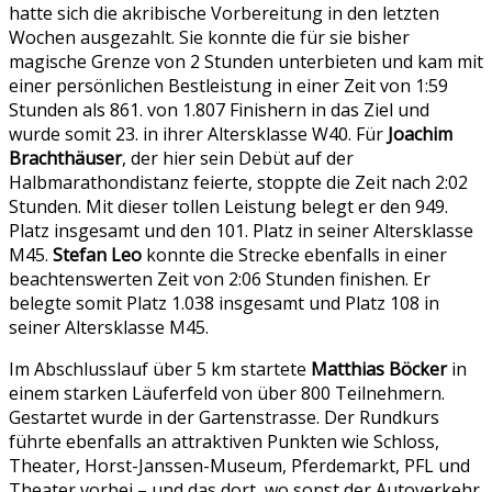
hatte sich die akribische Vorbereitung in den letzten
Wochen ausgezahlt. Sie konnte die für sie bisher
magische Grenze von 2 Stunden unterbieten und kam mit
einer persönlichen Bestleistung in einer Zeit von 1:59
Stunden als 861. von 1.807 Finishern in das Ziel und
wurde somit 23. in ihrer Altersklasse W40. Für
Joachim
Brachthäuser
, der hier sein Debüt auf der
Halbmarathondistanz feierte, stoppte die Zeit nach 2:02
Stunden. Mit dieser tollen Leistung belegt er den 949.
Platz insgesamt und den 101. Platz in seiner Altersklasse
M45.
Stefan Leo
konnte die Strecke ebenfalls in einer
beachtenswerten Zeit von 2:06 Stunden finishen. Er
belegte somit Platz 1.038 insgesamt und Platz 108 in
seiner Altersklasse M45.
Im Abschlusslauf über 5 km startete
Matthias Böcker
in
einem starken Läuferfeld von über 800 Teilnehmern.
Gestartet wurde in der Gartenstrasse. Der Rundkurs
führte ebenfalls an attraktiven Punkten wie Schloss,
Theater, Horst-Janssen-Museum, Pferdemarkt, PFL und
Theater vorbei – und das dort, wo sonst der Autoverkehr