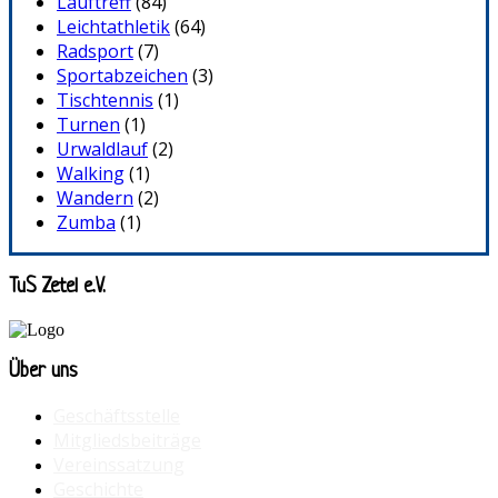
Lauftreff
(84)
Leichtathletik
(64)
Radsport
(7)
Sportabzeichen
(3)
Tischtennis
(1)
Turnen
(1)
Urwaldlauf
(2)
Walking
(1)
Wandern
(2)
Zumba
(1)
TuS Zetel e.V.
Über uns
Geschäftsstelle
Mitgliedsbeiträge
Vereinssatzung
Geschichte